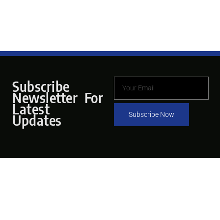
Subscribe
Newsletter For
Latest
Subscribe Now
Updates
Pages
Hubungi Kami
Tentang
Email
Program dan Isu
Info@dfw.or.id
Informasi
Alamat
Bergabung