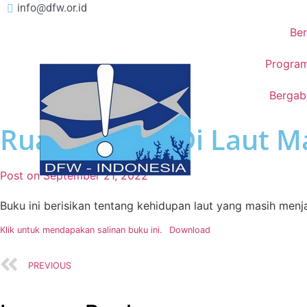
info@dfw.or.id
Be
Program
Bergab
Ruang Hidup Di Laut M
Post on
September 21, 2022
Buku ini berisikan tentang kehidupan laut yang masih men
Klik untuk mendapakan salinan buku ini.
Download
PREVIOUS