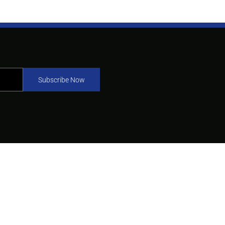
Subscribe Now
e 6, Jl. TB Simatupang No. 5, RT 005,
n, Kec. Pasar Minggu,