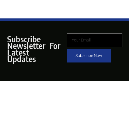
Subscribe
Newsletter For
Latest
Subscribe Now
Updates
Pages
Hubungi Kami
Tentang
Email
Program dan Isu
Info@dfw.or.id
Informasi
Alamat
Bergabung
AD Premier Lt. 5 Suite 6, Jl.
Dukung Kami
TB Simatupang No. 5, RT